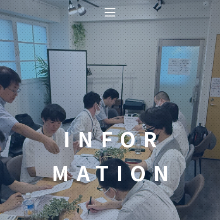
コ
ン
テ
ン
ツ
へ
ス
キ
ッ
プ
INFOR
MATION